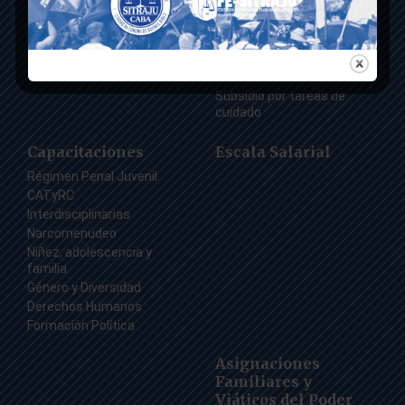
Subsidios
Reconversión Laboral
Deporte y Recreación
Teletrabajo
Sitraju Solidario
Licencias
Cupo Laboral Travesti
Trans
Subsidio por tareas de
cuidado
Capacitaciones
Escala Salarial
Régimen Penal Juvenil
CATyRC
Interdisciplinarias
Narcomenudeo
Niñez, adolescencia y
familia
Género y Diversidad
Derechos Humanos
Formación Política
Asignaciones
Familiares y
Viáticos del Poder