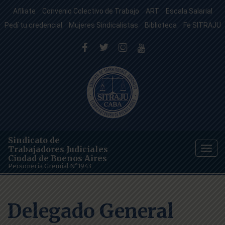
Afiliate
Convenio Colectivo de Trabajo
ART
Escala Salarial
Pedí tu credencial
Mujeres Sindicalistas
Biblioteca
Fe SITRAJU
Sindicato de
Trabajadores Judiciales
Togg
Ciudad de Buenos Aires
navig
Personería Gremial N°1943
Delegado General