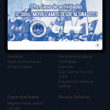
Ganancias
Comisiones de Trabajo
Fondo compensador
Vida institucional
Previsional
Gestión Sitraju
Comisión Interpretadora
CCT
Inteligencia Artificial – IA
Obra social
Actividades gremiales
Acción Social
Tus Derechos
Subsidios
Reconversión Laboral
Deporte y Recreación
Teletrabajo
Sitraju Solidario
Licencias
Cupo Laboral Travesti
Trans
Subsidio por tareas de
cuidado
Capacitaciones
Escala Salarial
Régimen Penal Juvenil
CATyRC