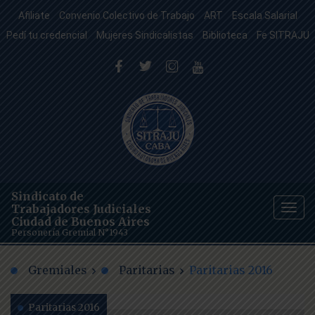
Afiliate
Convenio Colectivo de Trabajo
ART
Escala Salarial
Pedí tu credencial
Mujeres Sindicalistas
Biblioteca
Fe SITRAJU
Sindicato de
Trabajadores Judiciales
Togg
Ciudad de Buenos Aires
navig
Personería Gremial N°1943
Gremiales
Paritarias
Paritarias 2016
Paritarias 2016