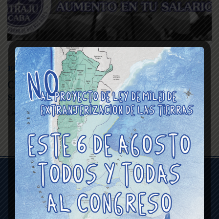
10 mayo 2016
Conoce el impacto del aumento en tu
salario
La negociación colectiva la defendimos luchando.
Quienes somos
Gremiales
Quienes somos
Paritarias
Comisión Directiva
Confirmaciones en los
cargos
Comisiones Internas
Condiciones laborales
Congresales