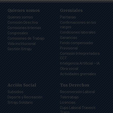
Quienes somos
Gremiales
Quienes somos
Paritarias
Comisión Directiva
Confirmaciones en los
cargos
Comisiones Internas
Condiciones laborales
Congresales
Ganancias
Comisiones de Trabajo
Fondo compensador
Vida institucional
Previsional
Gestión Sitraju
Comisión Interpretadora
CCT
Inteligencia Artificial – IA
Obra social
Actividades gremiales
Acción Social
Tus Derechos
Subsidios
Reconversión Laboral
Deporte y Recreación
Teletrabajo
Sitraju Solidario
Licencias
Cupo Laboral Travesti
Trans