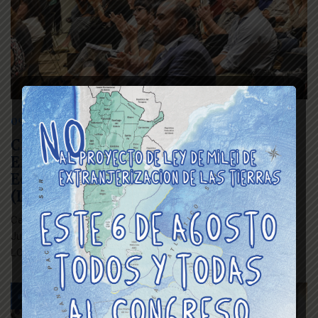
09 diciembre 2019
Cupo Laboral Travesti Trans.
Exigibilidad de los Derechos
Económicos Sociales y Culturales
(DESC)
Celebramos la capacitación junto al Centro de Formación
Judicial “CUPO LABORAL TRAVESTI TRANS. EXIGIBILIDAD DE
LOS DESC”
Género y Diversidad