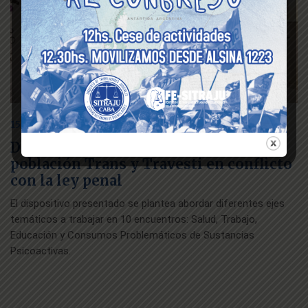
15 agosto 2019
Dispositivo de Abordaje para la
población Trans y Travesti en conflicto
con la ley penal
El dispositivo presentado se plantea abordar diferentes ejes
temáticos a trabajar en 10 encuentros: Salud, Trabajo,
Educación y Consumos Problemáticos de Sustancias
Psicoactivas.