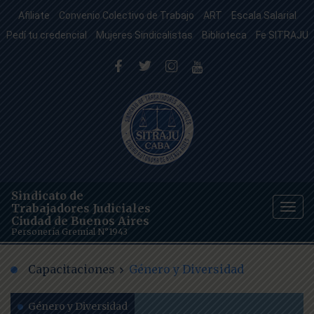
Afiliate
Convenio Colectivo de Trabajo
ART
Escala Salarial
Pedí tu credencial
Mujeres Sindicalistas
Biblioteca
Fe SITRAJU
Sindicato de
Trabajadores Judiciales
Togg
Ciudad de Buenos Aires
navig
Personería Gremial N°1943
Capacitaciones
Género y Diversidad
Género y Diversidad