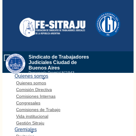
Sindicato de Trabajadores
Toggle
navigation
Judiciales Ciudad de
Buenos Aires
Personería Gremial N°1943
Quienes somos
Quienes somos
Comisión Directiva
Comisiones Internas
Congresales
Comisiones de Trabajo
Vida institucional
Gestión Sitraju
Gremiales