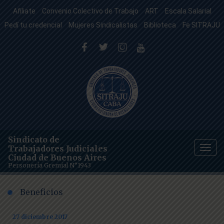
Afiliate
Convenio Colectivo de Trabajo
ART
Escala Salarial
Pedí tu credencial
Mujeres Sindicalistas
Biblioteca
Fe SITRAJU
Sindicato de
Trabajadores Judiciales
Togg
Ciudad de Buenos Aires
navig
Personería Gremial N°1943
Beneficios
27 diciembre 2017