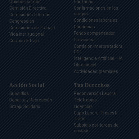
Quienes somos
Paritarias
Comisión Directiva
Confirmaciones en los
cargos
Comisiones Internas
Condiciones laborales
Congresales
Ganancias
Comisiones de Trabajo
Fondo compensador
Vida institucional
Previsional
Gestión Sitraju
Comisión Interpretadora
CCT
Inteligencia Artificial – IA
Obra social
Actividades gremiales
Acción Social
Tus Derechos
Subsidios
Reconversión Laboral
Deporte y Recreación
Teletrabajo
Sitraju Solidario
Licencias
Cupo Laboral Travesti
Trans
Subsidio por tareas de
cuidado