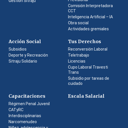
Gestión Sitraju
Comisión Interpretadora
CCT
Inteligencia Artificial – IA
Obra social
Actividades gremiales
Acción Social
Tus Derechos
Subsidios
Reconversión Laboral
Deporte y Recreación
Teletrabajo
Sitraju Solidario
Licencias
Cupo Laboral Travesti
Trans
Subsidio por tareas de
cuidado
Capacitaciones
Escala Salarial
Régimen Penal Juvenil
CATyRC
Interdisciplinarias
Narcomenudeo
Niñez, adolescencia y