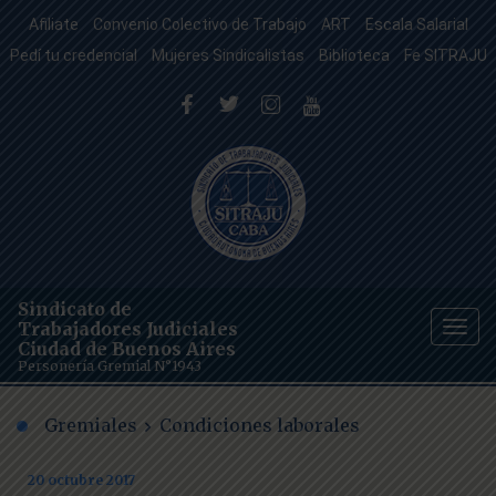
Afiliate
Convenio Colectivo de Trabajo
ART
Escala Salarial
Pedí tu credencial
Mujeres Sindicalistas
Biblioteca
Fe SITRAJU
Sindicato de
Trabajadores Judiciales
Togg
Ciudad de Buenos Aires
navig
Personería Gremial N°1943
Gremiales
Condiciones laborales
20 octubre 2017