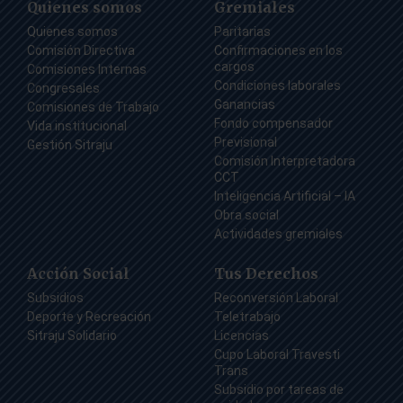
Quienes somos
Gremiales
Quienes somos
Paritarias
Comisión Directiva
Confirmaciones en los
cargos
Comisiones Internas
Condiciones laborales
Congresales
Ganancias
Comisiones de Trabajo
Fondo compensador
Vida institucional
Previsional
Gestión Sitraju
Comisión Interpretadora
CCT
Inteligencia Artificial – IA
Obra social
Actividades gremiales
Acción Social
Tus Derechos
Subsidios
Reconversión Laboral
Deporte y Recreación
Teletrabajo
Sitraju Solidario
Licencias
Cupo Laboral Travesti
Trans
Subsidio por tareas de