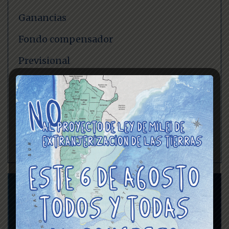
Ganancias
Fondo compensador
Previsional
Comisión Interpretadora CCT
Inteligencia Artificial – IA
Obra social
Actividades gremiales