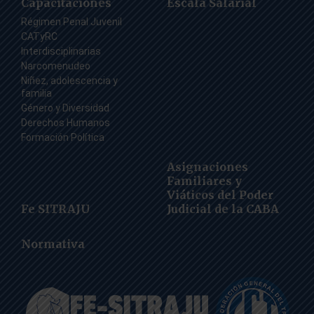
Capacitaciones
Escala Salarial
Régimen Penal Juvenil
CATyRC
Interdisciplinarias
Narcomenudeo
Niñez, adolescencia y
familia
Género y Diversidad
Derechos Humanos
Formación Política
Asignaciones
Familiares y
Viáticos del Poder
Fe SITRAJU
Judicial de la CABA
Normativa