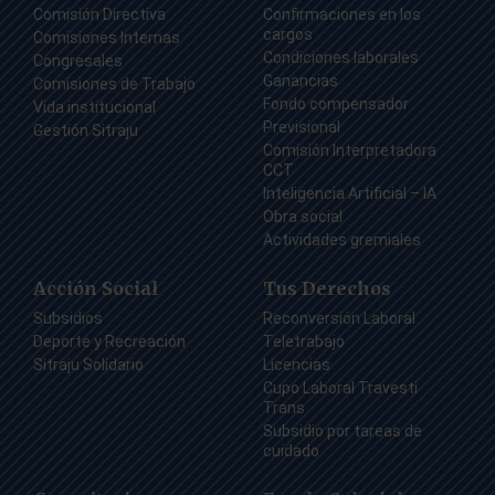
Comisión Directiva
Confirmaciones en los
cargos
Comisiones Internas
Condiciones laborales
Congresales
Ganancias
Comisiones de Trabajo
Fondo compensador
Vida institucional
Previsional
Gestión Sitraju
Comisión Interpretadora
CCT
Inteligencia Artificial – IA
Obra social
Actividades gremiales
Acción Social
Tus Derechos
Subsidios
Reconversión Laboral
Deporte y Recreación
Teletrabajo
Sitraju Solidario
Licencias
Cupo Laboral Travesti
Trans
Subsidio por tareas de
cuidado