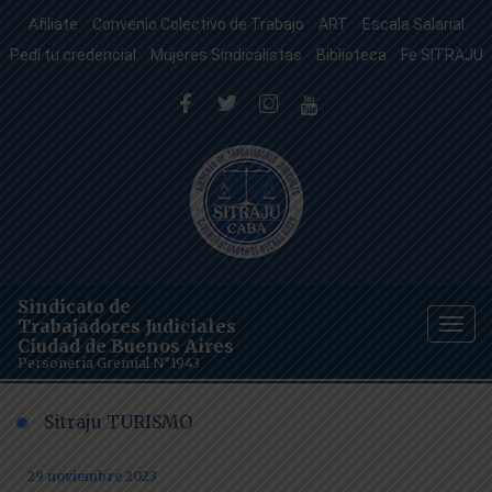
Afiliate
Convenio Colectivo de Trabajo
ART
Escala Salarial
Pedí tu credencial
Mujeres Sindicalistas
Biblioteca
Fe SITRAJU
Sindicato de
Trabajadores Judiciales
Togg
Ciudad de Buenos Aires
navig
Personería Gremial N°1943
Sitraju TURISMO
29 noviembre 2023