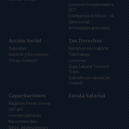
Comisión Interpretadora
CCT
Inteligencia Artificial – IA
Obra social
Actividades gremiales
Acción Social
Tus Derechos
Subsidios
Reconversión Laboral
Deporte y Recreación
Teletrabajo
Sitraju Solidario
Licencias
Cupo Laboral Travesti
Trans
Subsidio por tareas de
cuidado
Capacitaciones
Escala Salarial
Régimen Penal Juvenil
CATyRC
Interdisciplinarias
Narcomenudeo
Niñez, adolescencia y