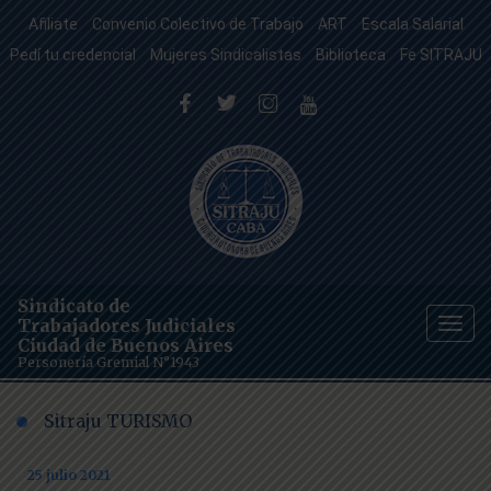
Afiliate
Convenio Colectivo de Trabajo
ART
Escala Salarial
Pedí tu credencial
Mujeres Sindicalistas
Biblioteca
Fe SITRAJU
Sindicato de
Trabajadores Judiciales
Togg
Ciudad de Buenos Aires
navig
Personería Gremial N°1943
Sitraju TURISMO
25 julio 2021