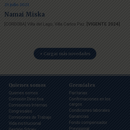
25 julio 2021
Namai Miska
[CORDOBA] Villa del Lago, Villa Carlos Paz.
[VIGENTE 2024]
+ Cargar más novedades
Quienes somos
Gremiales
Quienes somos
Paritarias
Comisión Directiva
Confirmaciones en los
cargos
Comisiones Internas
Condiciones laborales
Congresales
Ganancias
Comisiones de Trabajo
Fondo compensador
Vida institucional
Previsional
Gestión Sitraju