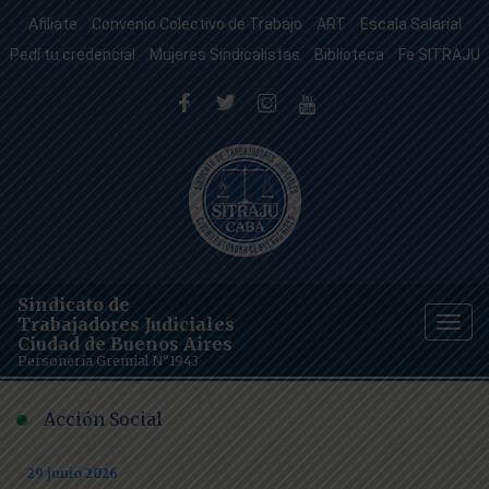
Afiliate
Convenio Colectivo de Trabajo
ART
Escala Salarial
Pedí tu credencial
Mujeres Sindicalistas
Biblioteca
Fe SITRAJU
Sindicato de
Trabajadores Judiciales
Togg
Ciudad de Buenos Aires
navig
Personería Gremial N°1943
Acción Social
29 junio 2026