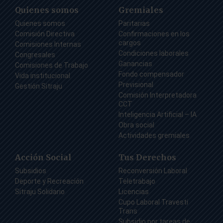
Quienes somos
Gremiales
Quienes somos
Paritarias
Comisión Directiva
Confirmaciones en los
cargos
Comisiones Internas
Condiciones laborales
Congresales
Ganancias
Comisiones de Trabajo
Fondo compensador
Vida institucional
Previsional
Gestión Sitraju
Comisión Interpretadora
CCT
Inteligencia Artificial – IA
Obra social
Actividades gremiales
Acción Social
Tus Derechos
Subsidios
Reconversión Laboral
Deporte y Recreación
Teletrabajo
Sitraju Solidario
Licencias
Cupo Laboral Travesti
Trans
Subsidio por tareas de