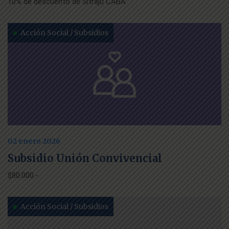
10% de descuento de Sitraju CABA
Acción Social / Subsidios
02 enero 2026
Subsidio Unión Convivencial
$80.000.-
Acción Social / Subsidios