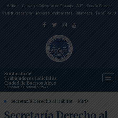
Afiliate
Convenio Colectivo de Trabajo
ART
Escala Salarial
Pedí tu credencial
Mujeres Sindicalistas
Biblioteca
Fe SITRAJU
Sindicato de
Trabajadores Judiciales
Togg
Ciudad de Buenos Aires
navig
Personería Gremial N°1943
Secretaría Derecho al Hábitat – MPD
Secretaría Derecho al