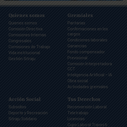
Quienes somos
Gremiales
Quienes somos
Paritarias
Comisión Directiva
Confirmaciones en los
cargos
Comisiones Internas
Condiciones laborales
Congresales
Ganancias
Comisiones de Trabajo
Fondo compensador
Vida institucional
Previsional
Gestión Sitraju
Comisión Interpretadora
CCT
Inteligencia Artificial – IA
Obra social
Actividades gremiales
Acción Social
Tus Derechos
Subsidios
Reconversión Laboral
Deporte y Recreación
Teletrabajo
Sitraju Solidario
Licencias
Cupo Laboral Travesti