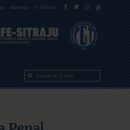
tas
Biblioteca
Fe SITRAJU
ia Penal