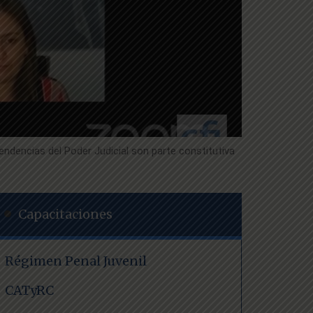
pendencias del Poder Judicial son parte constitutiva
Capacitaciones
Régimen Penal Juvenil
CATyRC