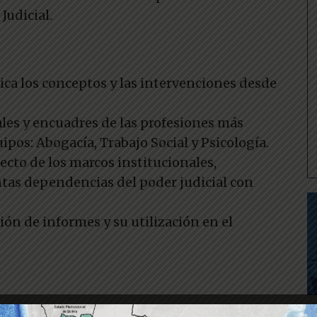
Judicial.
tica los conceptos y las intervenciones desde
les y encuadres de las profesiones más
pos: Abogacía, Trabajo Social y Psicología.
ecto de los marcos institucionales,
ntas dependencias del poder judicial con
ión de informes y su utilización en el