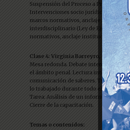
Suspensión del Proceso a Prueba, Ofici
Intervenciones socio jurídicas, Direcci
marcos normativos, anclaje institucion
interdisciplinario (Ley de Ejecución Pe
normativos, anclaje institucional, mis
Clase 4: Virginia Barreyro, Irene Co
Mesa redonda. Debate interdisciplinario
el ámbito penal. Lectura integral de in
comunicación de saberes. Trabajo con ca
lo trabajado durante todo el curso.
Tarea: Análisis de un informe y propue
Cierre de la capacitación.
Temas o contenidos: