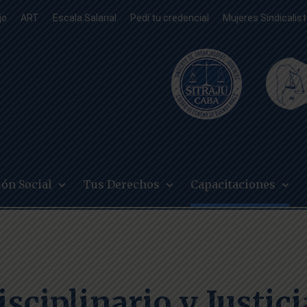
jo
ART
Escala Salarial
Pedí tu credencial
Mujeres Sindicalis
ión Social
Tus Derechos
Capacitaciones
sciplinario y Justic