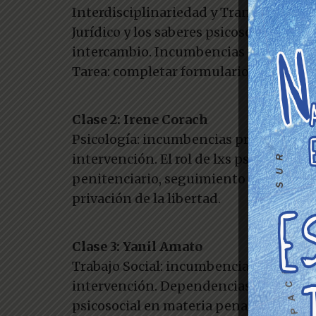
Interdisciplinariedad y Transdisciplin
Jurídico y los saberes psicosociales: t
intercambio. Incumbencias y encuadres
Tarea: completar formulario proporcio
Clase 2: Irene Corach
Psicología: incumbencias profesionales
intervención. El rol de lxs psicólogxs e
penitenciario, seguimiento y supervisi
privación de la libertad.
Clase 3: Yanil Amato
Trabajo Social: incumbencias profesion
intervención. Dependencias y agencias
psicosocial en materia penal. Patronat