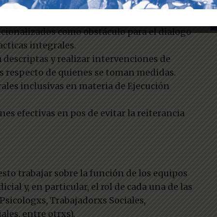
ariedad en el marco del proceso penal.
erentes marcos teóricos e institucionales. El
tucionalizados como obstáculo para el dialogo
acticas integrales.
 descriptas y realizar intervenciones de
tos respecto de quienes se toman medidas.
ales inclusivas en materia de Ejecución
es efectivas en pos de evitar la reiterancia
to trabajar sobre la función de los equipos
cial y, en particular, el rol de cada una de las
(Psicologxs, Trabajadorxs Sociales,
les, entre otrxs).