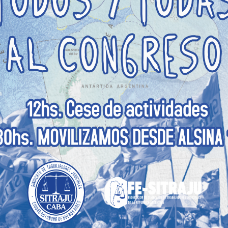
nas de Medidas Alternativas, Prosecretaria de
ón de Control y Asistencia de Ejecución Penal:
al, misiones y funciones. Equipo
nal 24.660 y sus modificatorias), marcos
iones y funciones.
rach, Yanil Amato y Leonardo Fortuna
. Alcances y límites de la interdisciplina en
formes, identificación de obstáculos en la
sos prácticos reales para llevar a lo concreto
stas de acciones respecto del caso propuesto.