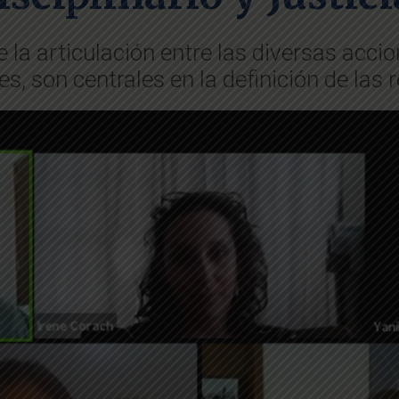
e la articulación entre las diversas accio
s, son centrales en la definición de las 