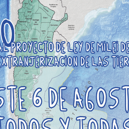
ariedad. Definiciones. Problemas. El campo
ensiones y potencialidades en dicho
 profesionales en los equipos psicosociales.
nado por la docente.
, marco normativo y ético de su
n la ejecución penal: ámbito pericial,
ón de SPP y medidas alternativas a la
ales, marco normativo y ético de su
 de intervención interdisciplinaria
os de Liberados, Oficinas de Control de