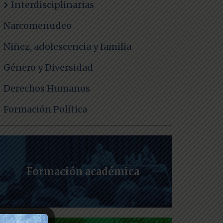
Interdisciplinarias
Narcomenudeo
Niñez, adolescencia y familia
Género y Diversidad
Derechos Humanos
Formación Política
Formación académica