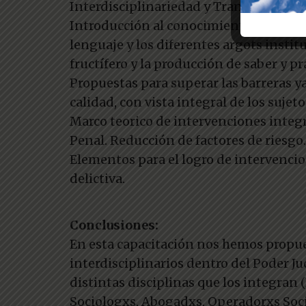
Interdisciplinariedad y Transdisciplin
Introducción al conocimiento de los dif
lenguaje y los diferentes argots insti
fructífero y la producción de saber y pr
Propuestas para superar las barreras ya
calidad, con vista integral de los suje
Marco teorico de intervenciones integr
Penal. Reducción de factores de riesgo.
Elementos para el logro de intervencion
delictiva.
Conclusiones:
En esta capacitación nos hemos propues
interdisciplinarios dentro del Poder Judi
distintas disciplinas que los integran 
Sociologxs, Abogadxs, Operadorxs Socia