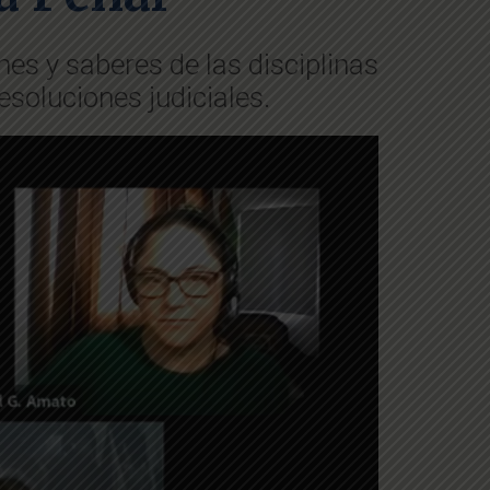
nes y saberes de las disciplinas
resoluciones judiciales.