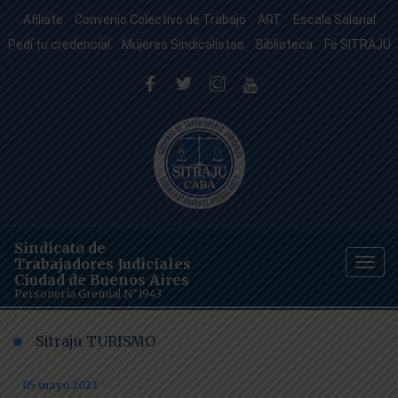
Afiliate
Convenio Colectivo de Trabajo
ART
Escala Salarial
Pedí tu credencial
Mujeres Sindicalistas
Biblioteca
Fe SITRAJU
Sindicato de
Trabajadores Judiciales
Togg
Ciudad de Buenos Aires
navig
Personería Gremial N°1943
Sitraju TURISMO
05 mayo 2023