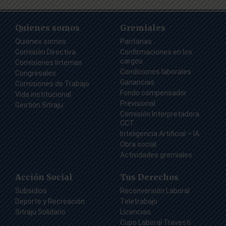
Quienes somos
Gremiales
Quienes somos
Paritarias
Comisión Directiva
Confirmaciones en los
cargos
Comisiones Internas
Condiciones laborales
Congresales
Ganancias
Comisiones de Trabajo
Fondo compensador
Vida institucional
Previsional
Gestión Sitraju
Comisión Interpretadora
CCT
Inteligencia Artificial – IA
Obra social
Actividades gremiales
Acción Social
Tus Derechos
Subsidios
Reconversión Laboral
Deporte y Recreación
Teletrabajo
Sitraju Solidario
Licencias
Cupo Laboral Travesti