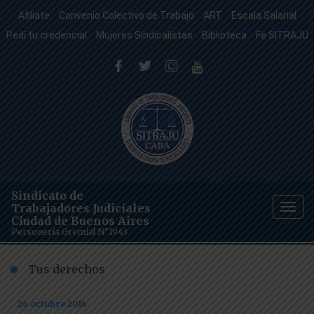
Afiliate
Convenio Colectivo de Trabajo
ART
Escala Salarial
Pedí tu credencial
Mujeres Sindicalistas
Biblioteca
Fe SITRAJU
Sindicato de
Trabajadores Judiciales
Togg
Ciudad de Buenos Aires
navig
Personería Gremial N°1943
Tus derechos
26 octubre 2016