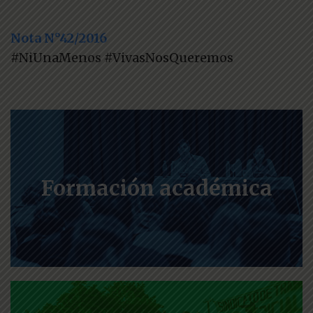
Nota N°42/2016
#NiUnaMenos #VivasNosQueremos
Formación académica