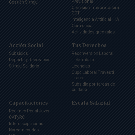
Previsional
Gestión Sitraju
Comisión Interpretadora
CCT
Inteligencia Artificial – IA
Obra social
Actividades gremiales
Acción Social
Tus Derechos
Subsidios
Reconversión Laboral
Deporte y Recreación
Teletrabajo
Sitraju Solidario
Licencias
Cupo Laboral Travesti
Trans
Subsidio por tareas de
cuidado
Capacitaciones
Escala Salarial
Régimen Penal Juvenil
CATyRC
Interdisciplinarias
Narcomenudeo