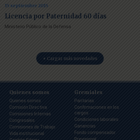
15 septiembre 2015
Licencia por Paternidad 60 días
Ministerio Público de la Defensa
+ Cargar más novedades
Quienes somos
Gremiales
Quienes somos
Paritarias
Comisión Directiva
Confirmaciones en los
cargos
Comisiones Internas
Condiciones laborales
Congresales
Ganancias
Comisiones de Trabajo
Fondo compensador
Vida institucional
Previsional