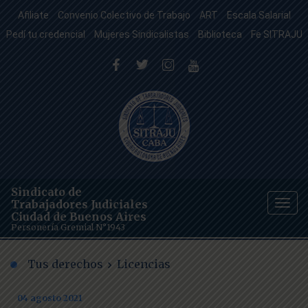
Afiliate
Convenio Colectivo de Trabajo
ART
Escala Salarial
Pedí tu credencial
Mujeres Sindicalistas
Biblioteca
Fe SITRAJU
Sindicato de
Trabajadores Judiciales
Togg
Ciudad de Buenos Aires
navig
Personería Gremial N°1943
Tus derechos
Licencias
04 agosto 2021