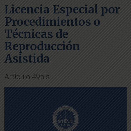
Licencia Especial por
Procedimientos o
Técnicas de
Reproducción
Asistida
Artículo 49bis