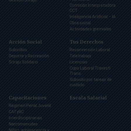
Gestión Sitraju
Comisión Interpretadora
CCT
Inteligencia Artificial – IA
Obra social
Actividades gremiales
Acción Social
Tus Derechos
Subsidios
Reconversión Laboral
Deporte y Recreación
Teletrabajo
Sitraju Solidario
Licencias
Cupo Laboral Travesti
Trans
Subsidio por tareas de
cuidado
Capacitaciones
Escala Salarial
Régimen Penal Juvenil
CATyRC
Interdisciplinarias
Narcomenudeo
Niñez, adolescencia y