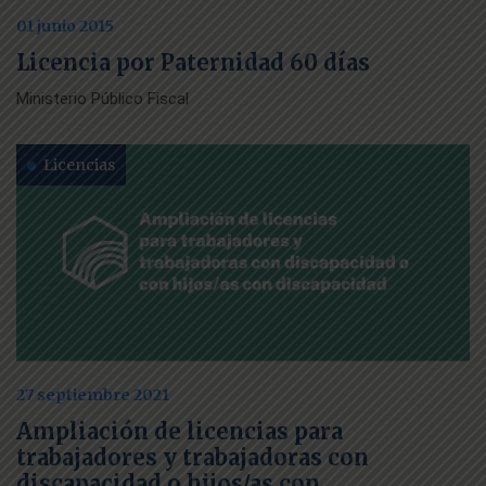
01 junio 2015
Licencia por Paternidad 60 días
Ministerio Público Fiscal
Licencias
27 septiembre 2021
Ampliación de licencias para
trabajadores y trabajadoras con
discapacidad o hijos/as con