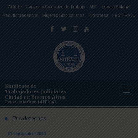
Afiliate
Convenio Colectivo de Trabajo
ART
Escala Salarial
Pedí tu credencial
Mujeres Sindicalistas
Biblioteca
Fe SITRAJU
Sindicato de
Trabajadores Judiciales
Togg
Ciudad de Buenos Aires
navig
Personería Gremial N°1943
Tus derechos
07 septiembre 2020