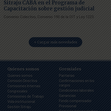
Sitraju CABA en el Programa de
Capacitación sobre gestión judicial
Convenio Colectivo, Convenio 190 de la OIT y Ley 1225
+ Cargar más novedades
Quienes somos
Gremiales
Quienes somos
Paritarias
Comisión Directiva
Confirmaciones en los
cargos
Comisiones Internas
Condiciones laborales
Congresales
Ganancias
Comisiones de Trabajo
Fondo compensador
Vida institucional
Previsional
Gestión Sitraju