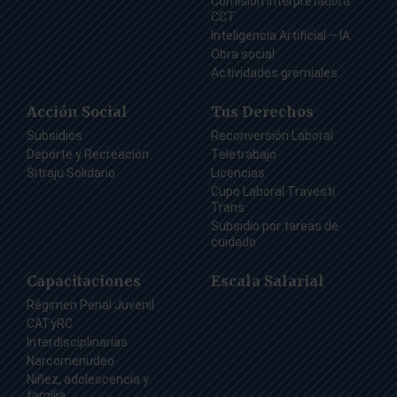
Comisión Interpretadora
CCT
Inteligencia Artificial – IA
Obra social
Actividades gremiales
Acción Social
Tus Derechos
Subsidios
Reconversión Laboral
Deporte y Recreación
Teletrabajo
Sitraju Solidario
Licencias
Cupo Laboral Travesti
Trans
Subsidio por tareas de
cuidado
Capacitaciones
Escala Salarial
Régimen Penal Juvenil
CATyRC
Interdisciplinarias
Narcomenudeo
Niñez, adolescencia y
familia