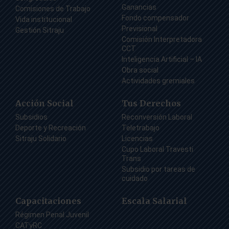
Ganancias
Comisiones de Trabajo
Fondo compensador
Vida institucional
Previsional
Gestión Sitraju
Comisión Interpretadora
CCT
Inteligencia Artificial – IA
Obra social
Actividades gremiales
Acción Social
Tus Derechos
Subsidios
Reconversión Laboral
Deporte y Recreación
Teletrabajo
Sitraju Solidario
Licencias
Cupo Laboral Travesti
Trans
Subsidio por tareas de
cuidado
Capacitaciones
Escala Salarial
Régimen Penal Juvenil
CATyRC