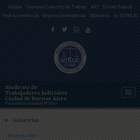
Afiliate
Convenio Colectivo de Trabajo
ART
Escala Salarial
Pedí tu credencial
Mujeres Sindicalistas
Biblioteca
Fe SITRAJU
Sindicato de
Trabajadores Judiciales
Togg
Ciudad de Buenos Aires
navig
Personería Gremial N°1943
Ganancias
18 agosto 2024