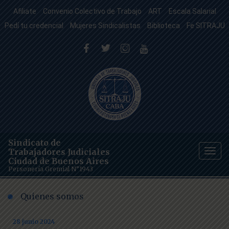
Afiliate
Convenio Colectivo de Trabajo
ART
Escala Salarial
Pedí tu credencial
Mujeres Sindicalistas
Biblioteca
Fe SITRAJU
Sindicato de
Trabajadores Judiciales
Togg
Ciudad de Buenos Aires
navig
Personería Gremial N°1943
Quienes somos
28 junio 2024