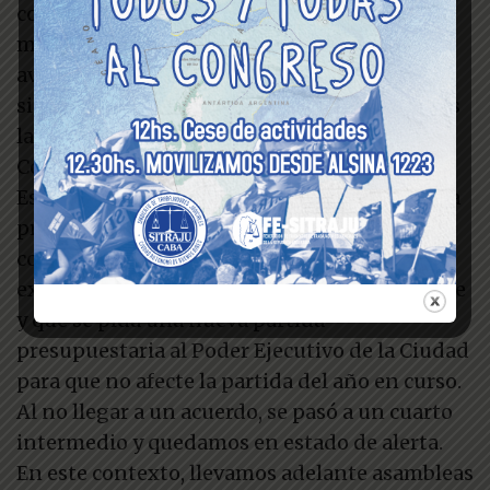
conseguimos en la mesa paritaria del 02 de
marzo del 2023) y, en el mismo sentido, ir
avanzando en la regulación del SIP, pero
siempre en el ámbito que corresponde, que es
la mesa salarial, marco establecido en el
Convenio Colectivo de Trabajo.
Es por todo esto, que, no solo no aceptamos la
propuesta del 8% para ambos meses por
considerarla insuficiente, sino que además
exigimos que el SIP tenga carácter bonificable
y que se pida una nueva partida
presupuestaria al Poder Ejecutivo de la Ciudad
para que no afecte la partida del año en curso.
Al no llegar a un acuerdo, se pasó a un cuarto
intermedio y quedamos en estado de alerta.
En este contexto, llevamos adelante asambleas