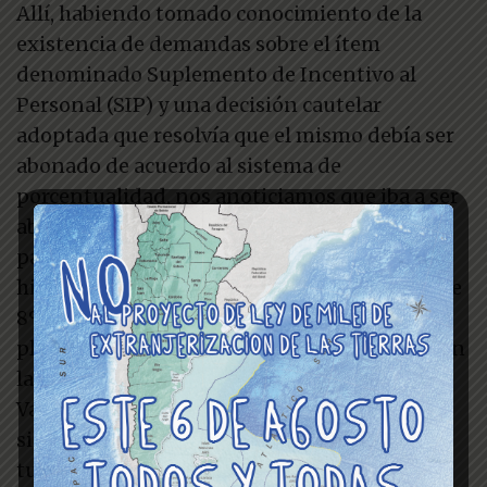
Allí, habiendo tomado conocimiento de la
existencia de demandas sobre el ítem
denominado Suplemento de Incentivo al
Personal (SIP) y una decisión cautelar
adoptada que resolvía que el mismo debía ser
abonado de acuerdo al sistema de
porcentualidad, nos anoticiamos que iba a ser
abonado usando dinero correspondiente a la
partida destinada a salario. Por ello, se nos
hizo saber que la propuesta del Consejo era de
8% a junio y 8% a julio, ya que “no había más
plata”, a raíz de que debían pagar lo dictado en
la medida cautelar.
Vale aclarar que nuestra postura al respecto
siempre fue que el mencionado suplemento
tuviera carácter remunerativo (cosa que